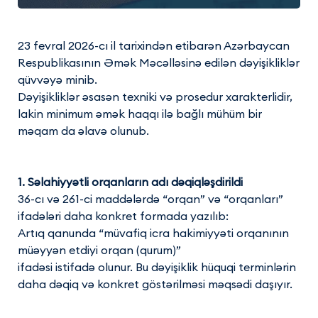
23 fevral 2026-cı il tarixindən etibarən Azərbaycan
Respublikasının Əmək Məcəlləsinə edilən dəyişikliklər
qüvvəyə minib.
Dəyişikliklər əsasən texniki və prosedur xarakterlidir,
lakin minimum əmək haqqı ilə bağlı mühüm bir
məqam da əlavə olunub.
1. Səlahiyyətli orqanların adı dəqiqləşdirildi
36-cı və 261-ci maddələrdə “orqan” və “orqanları”
ifadələri daha konkret formada yazılıb:
Artıq qanunda “müvafiq icra hakimiyyəti orqanının
müəyyən etdiyi orqan (qurum)”
ifadəsi istifadə olunur. Bu dəyişiklik hüquqi terminlərin
daha dəqiq və konkret göstərilməsi məqsədi daşıyır.