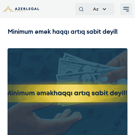
Az
Minimum əmək haqqı artıq sabit deyil!