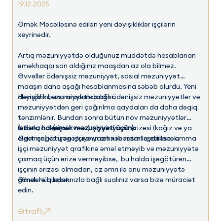
19.12.2025
Əmək Məcəlləsinə edilən yeni dəyişikliklər işçilərin
xeyrinədir.
Artıq məzuniyyətdə olduğunuz müddətdə hesablanan
əməkhaqqı son aldığınız maaşdan az ola bilməz.
Əvvəllər ödənişsiz məzuniyyət, sosial məzuniyyət
maaşın daha aşağı hesablanmasına səbəb olurdu. Yeni
dəyişiklik bunu aradan qaldırır.
Həmçinin, ezamiyyətlə bağlı ödənişsiz məzuniyyətlər və
məzuniyyətdən geri çağırılma qaydaları da daha dəqiq
tənzimlənir. Bundan sonra bütün növ məzuniyyətlər
(əmək, ödənişsiz və s.) işçinin yazılı ərizəsi (kağız və ya
İstisna hal (əmək məzuniyyəti üçün):
elektron) və işəgötürənin əmri ilə rəsmiləşdiriləcək.
Əgər işəgötürən işçiyə yazılı xəbərdarlıq edibsə, amma
işçi məzuniyyət qrafikinə əməl etməyib və məzuniyyətə
çıxmaq üçün ərizə verməyibsə, bu halda işəgötürən
işçinin ərizəsi olmadan, öz əmri ilə onu məzuniyyətə
göndərə biləcək.
Əmək hüquqlarınızla bağlı sualınız varsa bizə müraciət
edin.
Ətraflı