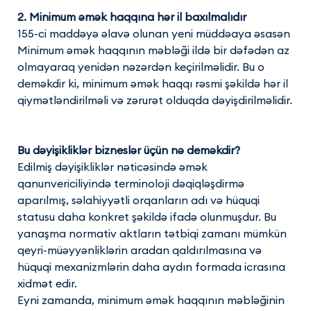
2. Minimum əmək haqqına hər il baxılmalıdır
155-ci maddəyə əlavə olunan yeni müddəaya əsasən
Minimum əmək haqqının məbləği ildə bir dəfədən az
olmayaraq yenidən nəzərdən keçirilməlidir. Bu o
deməkdir ki, minimum əmək haqqı rəsmi şəkildə hər il
qiymətləndirilməli və zərurət olduqda dəyişdirilməlidir.
Bu dəyişikliklər bizneslər üçün nə deməkdir?
Edilmiş dəyişikliklər nəticəsində əmək
qanunvericiliyində terminoloji dəqiqləşdirmə
aparılmış, səlahiyyətli orqanların adı və hüquqi
statusu daha konkret şəkildə ifadə olunmuşdur. Bu
yanaşma normativ aktların tətbiqi zamanı mümkün
qeyri-müəyyənliklərin aradan qaldırılmasına və
hüquqi mexanizmlərin daha aydın formada icrasına
xidmət edir.
Eyni zamanda, minimum əmək haqqının məbləğinin