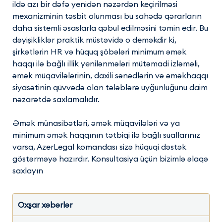
ildə azı bir dəfə yenidən nəzərdən keçirilməsi
mexanizminin təsbit olunması bu sahədə qərarların
daha sistemli əsaslarla qəbul edilməsini təmin edir. Bu
dəyişikliklər praktik müstəvidə o deməkdir ki,
şirkətlərin HR və hüquq şöbələri minimum əmək
haqqı ilə bağlı illik yenilənmələri mütəmadi izləməli,
əmək müqavilələrinin, daxili sənədlərin və əməkhaqqı
siyasətinin qüvvədə olan tələblərə uyğunluğunu daim
nəzarətdə saxlamalıdır.
Əmək münasibətləri, əmək müqavilələri və ya
minimum əmək haqqının tətbiqi ilə bağlı suallarınız
varsa, AzerLegal komandası sizə hüquqi dəstək
göstərməyə hazırdır. Konsultasiya üçün bizimlə əlaqə
saxlayın
Oxşar xəbərlər