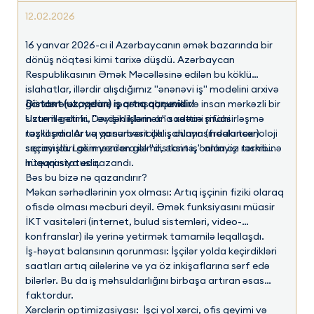
12.02.2026
16 yanvar 2026-cı il Azərbaycanın əmək bazarında bir
dönüş nöqtəsi kimi tarixə düşdü. Azərbaycan
Respublikasının Əmək Məcəlləsinə edilən bu köklü
islahatlar, illərdir alışdığımız "ənənəvi iş" modelini arxivə
göndərərək, yerinə rəqəmsal, çevik və insan mərkəzli bir
Distant (uzaqdan) iş artıq qanunidir!
sistem gətirir. Dəyişikliklərin ana xəttini müasirləşmə
Uzun illərdir ki, "evdən işləmək" sadəcə şifahi
təşkil edir. Artıq qanunvericilik iş dünyasındakı texnoloji
razılaşmalar və ya sərbəst çalışanların (freelancer)
sıçrayışları görməzdən gəlmir, əksinə, onları öz tərkibinə
seçimi idi. Lakin yeni era ilə "distant iş" anlayışı rəsmi
inteqrasiya edir.
hüquqi status qazandı.
Bəs bu bizə nə qazandırır?
Məkan sərhədlərinin yox olması: Artıq işçinin fiziki olaraq
ofisdə olması məcburi deyil. Əmək funksiyasını müasir
İKT vasitələri (internet, bulud sistemləri, video-
konfranslar) ilə yerinə yetirmək tamamilə leqallaşdı.
İş-həyat balansının qorunması: İşçilər yolda keçirdikləri
saatları artıq ailələrinə və ya öz inkişaflarına sərf edə
bilərlər. Bu da iş məhsuldarlığını birbaşa artıran əsas
faktordur.
Xərclərin optimizasiyası: İşçi yol xərci, ofis geyimi və