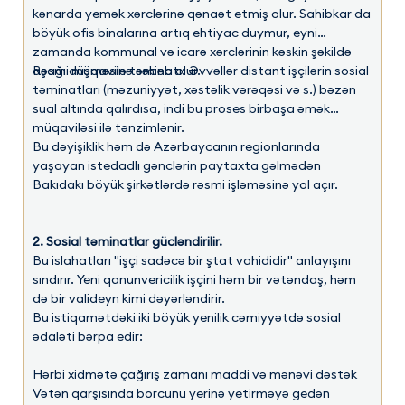
kənarda yemək xərclərinə qənaət etmiş olur. Sahibkar da
böyük ofis binalarına artıq ehtiyac duymur, eyni
zamanda kommunal və icarə xərclərinin kəskin şəkildə
aşağı düşməsinə səbəb olur.
Rəsmi müqavilə təminatı: Əvvəllər distant işçilərin sosial
təminatları (məzuniyyət, xəstəlik vərəqəsi və s.) bəzən
sual altında qalırdısa, indi bu proses birbaşa əmək
müqaviləsi ilə tənzimlənir.
Bu dəyişiklik həm də Azərbaycanın regionlarında
yaşayan istedadlı gənclərin paytaxta gəlmədən
Bakıdakı böyük şirkətlərdə rəsmi işləməsinə yol açır.
2. Sosial təminatlar gücləndirilir.
Bu islahatları "işçi sadəcə bir ştat vahididir" anlayışını
sındırır. Yeni qanunvericilik işçini həm bir vətəndaş, həm
də bir valideyn kimi dəyərləndirir.
Bu istiqamətdəki iki böyük yenilik cəmiyyətdə sosial
ədaləti bərpa edir:
Hərbi xidmətə çağırış zamanı maddi və mənəvi dəstək
Vətən qarşısında borcunu yerinə yetirməyə gedən