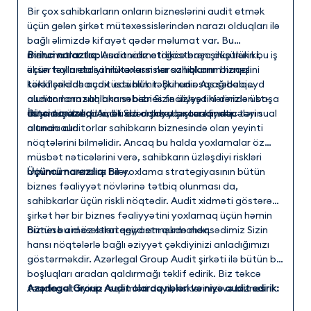
Bir çox sahibkarların onların bizneslərini audit etmək
üçün gələn şirkət mütəxəssislərindən narazı olduqları ilə
bağlı əlimizdə kifayət qədər məlumat var. Bu
məlumatlar toplusu analiz etdikcə başa düşürük ki,
Birinci narazılıq
: Audit xidməti göstərən şirkətlərin bu iş
əksər hallarda sahibkarların narazılıqlarının haqqlı
üçün təyin etdiyi mütəxəssislər sahibkarın biznesini
tərəfləri daha çox üstünlük təşkil edir. Aşağıda qeyd
köklü şəkildə audit edə bilmir. Bunun əsas səbəbi
olunan narazılıqların səbəbi Sizin üzləşdiklərinizlə üst-
auditorların sahibkarın biznes fəaliyyətini dəridən başa
üstə düşürsə, deməli Sizi daha yaxşı anlayırıq.
düşməmələridir ki, bu da ortaya çıxacaq nəticələri sual
İkinci narazılıq
: Audit edən şirkətlər tərəfindən təyin
altında alır.
olunan auditorlar sahibkarın biznesində olan yeyinti
nöqtələrini bilməlidir. Ancaq bu halda yoxlamalar öz
müsbət nəticələrini verə, sahibkarın üzləşdiyi riskləri
minimuma endirə bilər.
Üçüncü narazılıq:
Bir yoxlama strategiyasının bütün
biznes fəaliyyət növlərinə tətbiq olunması da,
sahibkarlar üçün riskli nöqtədir. Audit xidməti göstərən
şirkət hər bir biznes fəaliyyətini yoxlamaq üçün həmin
biznesə aid öz strategiyasını qurmalıdır.
Bütün bu məsələləri qeyd etməkdə məqsədimiz Sizin
hansı nöqtələrlə bağlı əziyyət çəkdiyinizi anladığımızı
göstərməkdir. Azərlegal Group Audit şirkəti ilə bütün bu
boşluqları aradan qaldırmağı təklif edirik. Biz təkcə
təqdim etdiyiniz rəqəmləri deyil, risklərinizi və biznes
Azərlegal Group Audit olaraq nələri və niyə audit edirik:
proseslərinizi də audit edirik. Şirkətinizə bir auditor kimi