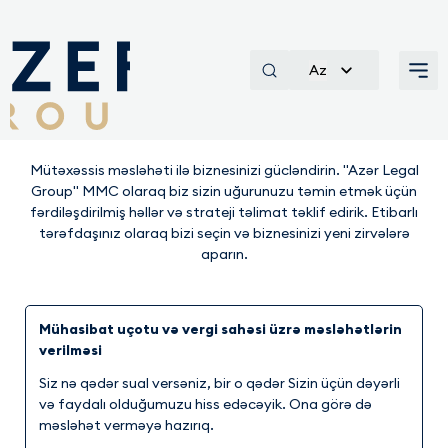
Az
Xidmətlər
Mütəxəssis məsləhəti ilə biznesinizi gücləndirin. "Azər Legal
Group" MMC olaraq biz sizin uğurunuzu təmin etmək üçün
fərdiləşdirilmiş həllər və strateji təlimat təklif edirik. Etibarlı
tərəfdaşınız olaraq bizi seçin və biznesinizi yeni zirvələrə
aparın.
Mühasibat uçotu və vergi sahəsi üzrə məsləhətlərin
verilməsi
Siz nə qədər sual versəniz, bir o qədər Sizin üçün dəyərli
və faydalı olduğumuzu hiss edəcəyik. Ona görə də
məsləhət verməyə hazırıq.