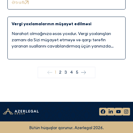
Ətraflı
deyil, sahibkar kimi yanaşmağı daha üstün tuturuq.
Vergi yoxlamalarının müşayət edilməsi
Narahat olmağınıza əsas yoxdur. Vergi yoxlanışları
zamanı da Sizi müşayət etməyə və qarşı tərəfin
yaranan suallarını cavablandırmaq üçün yanınızda
olacağıq.
1
2
3
4
5
Bütün hüquqlar qorunur. Azerlegal
2026
.