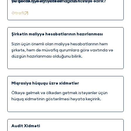
yerdə olduğunu görə biləsiniz. Özünüzü o
Bu işlərdə niyə ehtiyatlı olmağınızı tövsiyə edirik?
statistikaların, xəbərlərin dırnaqarası qəhrəmanı kimi
Ətraflı
görmək istəmirsinizsə məsələləri hüquqi yollarla həll
etməyinizi tövsiyə görürük. Biz Sizin hər qanundan
kənar atdığınız addıma görə sonradan əziyyət
çəkməyinizi istəmirik. Əmlakın bölgüsü, alqı-satqısı,
Şirkətin maliyyə hesabatlarının hazırlanması
torpaq sahələrinin təyinatının dəyişdirilməsi, kupça və
Sizin üçün önəmli olan maliyyə hesabatlarının həm
digər sənədlərin alınması prosesləri Sizə asan gəlsə də,
şirkətə, həm də müvafiq qurumlara görə vaxtında və
gözünüzdən qaçan məsələlər sonradan Sizin üçün
düzgün hazırlanması olduğunu bilirik.
böyük baş ağrısına çevrilə bilər.
Miqrasiya hüququ üzrə xidmətlər
Ölkəyə gəlmək və ölkədən getmək istəyənlər üçün
hüquq xidmətinin göstərilməsi həyata keçiririk.
Audit Xidməti