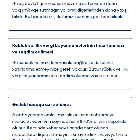
Bu üç dövlət qurumunun müvafiq sistemində daha
yaxşı mövqe tutmağın yollarını digərlərindən daha yaxşı
bilirik. Bu barədə öz şirkətimizi nümunə göstərə bilərik.
Rüblük və illik vergi bəyannamələrinin hazırlanması
və təqdim edilməsi
Bu sənədlərin hazırlanması ilə bağlı bizə dəfələrlə
xatırlatma etməyinizə gərək yoxdur. Bütün rüblük və illik
vergi bəyannamələrin təqdim olunma vaxtını əzbər
bilirik.
Əmlak hüququ üzrə xidmət
Azərbaycanda əmlak məsələləri üzrə məhkəməyə
müraciət edənlərin sayında hər il 8-10% artım müşahidə
olunur. İl ərzində xəbər saytlarında dərc olunan
məqalələrə diqqət etməyiniz kifayətdir ki, vəziyyətin nə