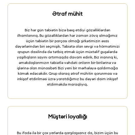
Ətraf mühit
Biz hər gün təbiətin bizə bəxş etdiyi gözəlliklərdən
ilhamlanırıq. Bu gözəlliklərdən hər zaman zövq almağımız
üçün təbiətin bir parçası olmağı şirkətimizin əsas
dəyərlərindən biri seçmişik. Təbiətə olan sevgi və hörmətimizi
qrupun daxilində də tətbiq etmək üçün müxtəlif guşələrdə
yaşıllıqların sayını artırmaqda davam edirik. Biz inanırıq ki,
əməkdaşlarımızın təbiətlə vəhdəti onların bir-birilərinə və
işlərinə olan münasibəti Bizi yeni bir mərhələyə qaldırmağa
kömək edəcəkdir. Qrup olaraq ətraf mühitin qorunması və
inkişaf etdirilməsi üzrə yaratdığımız bu dəyəri daim inkişaf
etdirməkdə maraqlıyıq.
Müştəri loyallığı
Bu ifadə ilə bir çox yerlərdə qarşılaşsanız da, bizim üçün bu