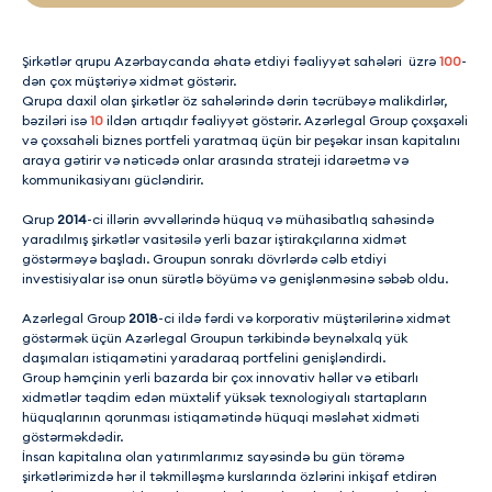
Şirkətlər qrupu Azərbaycanda əhatə etdiyi fəaliyyət sahələri üzrə
100
-
dən çox müştəriyə xidmət göstərir.
Qrupa daxil olan şirkətlər öz sahələrində dərin təcrübəyə malikdirlər,
bəziləri isə
10
ildən artıqdır fəaliyyət göstərir. Azərlegal Group çoxşaxəli
və çoxsahəli biznes portfeli yaratmaq üçün bir peşəkar insan kapitalını
araya gətirir və nəticədə onlar arasında strateji idarəetmə və
kommunikasiyanı gücləndirir.
Qrup
2014
-ci illərin əvvəllərində hüquq və mühasibatlıq sahəsində
yaradılmış şirkətlər vasitəsilə yerli bazar iştirakçılarına xidmət
göstərməyə başladı. Groupun sonrakı dövrlərdə cəlb etdiyi
investisiyalar isə onun sürətlə böyümə və genişlənməsinə səbəb oldu.
Azərlegal Group
2018
-ci ildə fərdi və korporativ müştərilərinə xidmət
göstərmək üçün Azərlegal Groupun tərkibində beynəlxalq yük
daşımaları istiqamətini yaradaraq portfelini genişləndirdi.
Group həmçinin yerli bazarda bir çox innovativ həllər və etibarlı
xidmətlər təqdim edən müxtəlif yüksək texnologiyalı startapların
hüquqlarının qorunması istiqamətində hüquqi məsləhət xidməti
göstərməkdədir.
İnsan kapitalına olan yatırımlarımız sayəsində bu gün törəmə
şirkətlərimizdə hər il təkmilləşmə kurslarında özlərini inkişaf etdirən