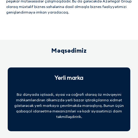
peşəkar mütəxəssislər çalışmaqdadır. Bu da gələcəkdə Azərlegal Group
olaraq müxtəlif biznes sahələrinə daxil olmaqla biznes fəaliyyətimizi
genişləndirməyə imkan yaradacaq.
Məqsədimiz
Yerli marka
Biz dünyada iqtisadi, siyasi və coğrafi olaraq öz mövqeyini
möhkəmləndirən ölkəmizdə yerli bazar iştirakçılarına xidmət
göstərəcək yerli markaya çevrilməkdə maraqlıyıq. Bunun üçün
qabaqcıl idarəetmə mexanizmləri və kadr siyasətimizi daim
təkmilləşdiririk.