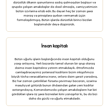
dürüstlük ölkənin qanunlarına sadiq qalmaqdan başlayır və
qrupda çalışan əməkdaşlar da daxil olmaqla, cəmiyyətimizin
bütün üzvlərinə xitab edir. Bu dəyəri heç bir zaman şəxsi
maraq və prinsiplərə qurban verməmək üçün
formalaşdırmışıq. Bütün işlərdə dürüstlük birinci bizdən
başlamalıdır deyə düşünürük.
İnsan kapitalı
Bütün uğurlu işlərin başlanğıcında insan kapitalı olduğunu
yaxşı anlayırıq. Yerli bazarda təmsil olunan bir qrup olaraq
daima insan kapitalına yatırım etməkdəyik. Ətrafımızda
cəmləşdirəcəyimiz potensial kadrların bizim inkişafımıza
böyük tövhə verəcəklərinə inanır, onlara daim şərait yaradırıq.
Biz hər zaman çətinlikləri fürsətə çevirməyi bacaran, üzərinə
məsuliyyət götürüb bunun öhdəsindən gələn yeni kadrlar
axtarışındayıq. Komandamızda çalışan əməkdaşların hər biri
gördükləri işlərə öz şəxsi biznesləri kimi yanaşırlar ki, bu da bizi
daha da güclü və uğurlu etməkdədir.