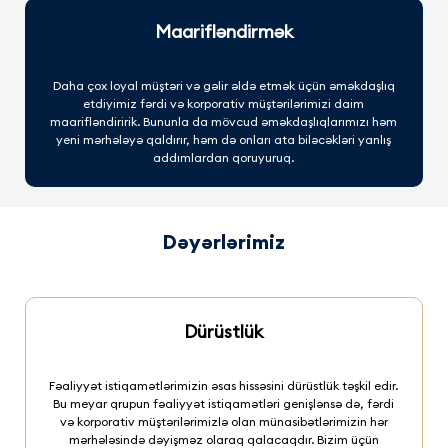
Maarifləndirmək
Daha çox loyal müştəri və gəlir əldə etmək üçün əməkdaşlıq
etdiyimiz fərdi və korporativ müştərilərimizi daim
maarifləndiririk. Bununla da mövcud əməkdaşlıqlarımızı həm
yeni mərhələyə qaldırır, həm də onları ata biləcəkləri yanlış
addımlardan qoruyuruq.
Dəyərlərimiz
Dürüstlük
Fəaliyyət istiqamətlərimizin əsas hissəsini dürüstlük təşkil edir.
Bu meyar qrupun fəaliyyət istiqamətləri genişlənsə də, fərdi
və korporativ müştərilərimizlə olan münasibətlərimizin hər
mərhələsində dəyişməz olaraq qalacaqdır. Bizim üçün