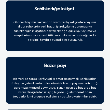
Sahibkarlığın inkişafı
Əhatə etdiyimiz və bundan sonra fəaliyyət göstərəcəyimiz
digər sahələrdə yerli bazar iştirakçılarını qorumaq və
sahibkarlığın inkişafına dəstək olmağa çalışırıq. Böyümə və
inkişaf etmə zəncirinin bütün mərhələlərinin başlanğıcında
qarşılıqlı fayda dayandığını düşünürük.
Bazar payı
Biz yerli bazarda keyfiyyətli xidmət göstərmək, sahibkarları
üzləşdiyi çətinliklərdən xilas etməklə bazar payımızı artırmağı
qarşımıza məqsəd qoymuşuq. Bunun üçün də bazarda baş
verən dəyişiklikləri izləyir, birjada uğurlu ticarət edən
treyderlər kimi proqnoz etdiyimiz nöqtələrə yatırımlar edirik.