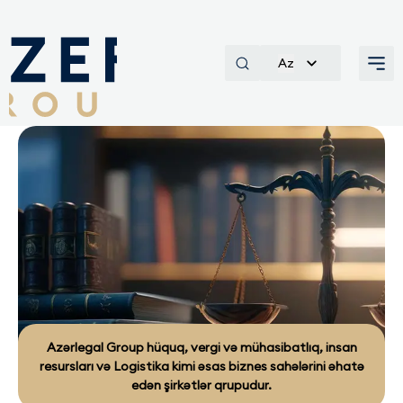
Az
Haqqımızda
Azərlegal Group hüquq, vergi və mühasibatlıq, insan
resursları və Logistika kimi əsas biznes sahələrini əhatə
edən şirkətlər qrupudur.